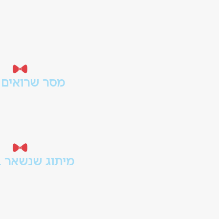
מסר שרואים 
,
בפרסום אופליין אין הרבה ז
קוח.
בונים מסר קצר, ברו
מיתוג שנשאר בז
רים -
עיצוב שממשיך את השפה ש
ו.
נוכחות אחידה גם מחו