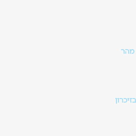
מהר
מן להסביר. אנחנו
ר ובולט.
יכרון
ל המותג ויוצר
ץ לדיגיטל.