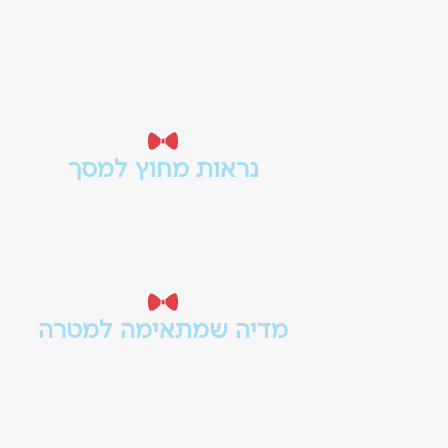
נראות מחוץ למסך
פרסום שמופיע במרחב הפיזי - ברחוב
בדרכים, באירועים ובנקודות מפגש עם הל
מדיה שמתאימה למטרה
שלטי חוצות, אוטובוסים, רולאפים וברושו
לכל פורמט יש תפקיד, קהל ושפה משל