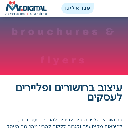
ילוג
לתוכן
פנו אלינו
תוכן
brouchures &
x
flyers
עיצוב ברושורים ופליירים
לעסקים
ברושור או פלייר טובים צריכים להעביר מסר ברור,
להיראות מקצועיים ולגרום ללקוח להבין מהר מה