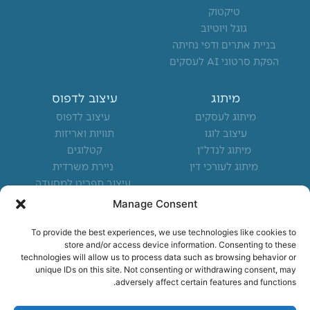
d
g
o
ניהול סושיאל לעסקים
פרסום ע"ג אוטובוסים
פייסבוק
פליירים וברושורים
i
r
o
אינסטגרם
רולאפים
n
a
k
טיקטוק
m
-
גוגל ויוטיוב
f
בניית אתרים ודפי נחיתה
הפקת סרטוני AI לעסקים
מיתוג
עיצוב לדפוס
מיתוג לעסקים
עיצוב לדפוס
עיצוב לוגו
תוויות ואריזות
מיתוג לנדל"ן
קטלוגים
Manage Consent
מיתוג לעורכי דין
ניירת משרדית
To provide the best experiences, we use technologies like cookies to
עיצוב תפריט למסעדה
store and/or access device information. Consenting to these
technologies will allow us to process data such as browsing behavior or
מיקומים מרכזיים
unique IDs on this site. Not consenting or withdrawing consent, may
adversely affect certain features and functions.
משרד פרסום בצפון
משרד פרסום בחיפה