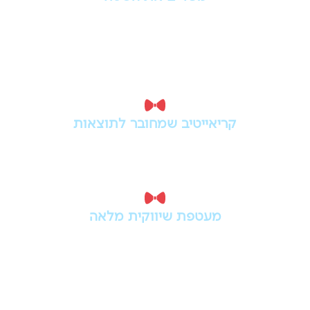
מכירים את השטח
עבודה עם עסקים בצפון דורשת הבנה של
הקהל המקומי, האזור, התחרות והדרך
שבה מותגים צריכים לבלוט.
קריאייטיב שמחובר לתוצאות
לא רק רעיונות יפים, אלא מסרים,
עיצובים וקמפיינים שנבנים כדי לייצר
חשיפה, פניות ולידים.
מעטפת שיווקית מלאה
פרסום אונליין, פרסום אופליין, מיתוג,
אתרים, דפי נחיתה וסרטונים - הכל תחת