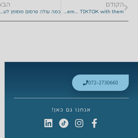
דם
הבא
הקודם
הבא
if you can’t beat them… TIKTOK with them
כמה עולה פרסום ממומן לע
072-2730660
אנחנו גם כאן!
L
I
F
i
n
a