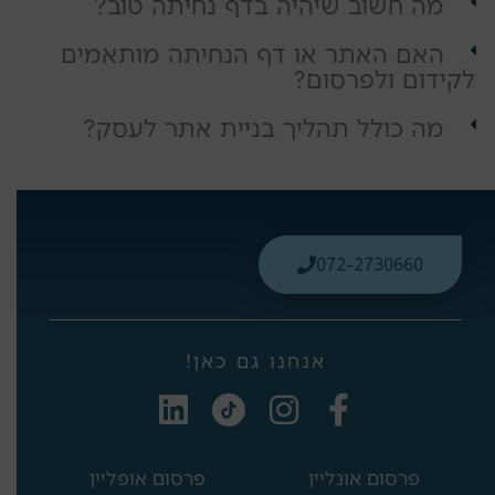
מה חשוב שיהיה בדף נחיתה טוב?
האם האתר או דף הנחיתה מותאמים
לקידום ולפרסום?
מה כולל תהליך בניית אתר לעסק?
072-2730660
אנחנו גם כאן!
L
I
F
i
n
a
n
s
c
פרסום אונליין
פרסום אופליין