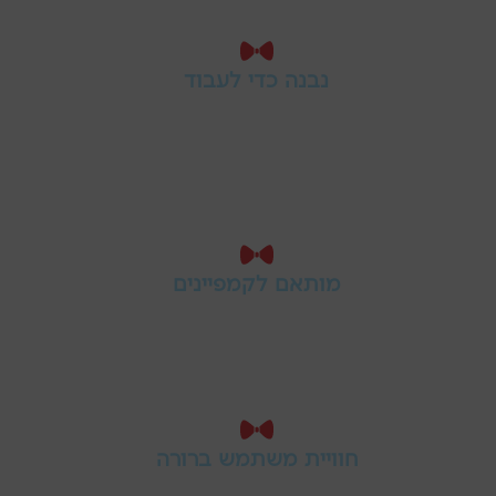
נבנה כדי לעבוד
אתר יפה זה חשוב, אבל אתר נכון צריך
גם להוביל את הגולש לפעולה - פנייה,
השארת פרטים או רכישה.
מותאם לקמפיינים
דפי נחיתה ואתרים שנבנים מראש עם
חשיבה על פרסום ממומן, מדידה, לידים
וחיבור למערכות השיווק.
חוויית משתמש ברורה
אנחנו בונים את המסע של הגולש בצורה