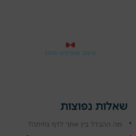
פשוטה, נוחה ומדויקת - כדי שהוא יבין
מהר מי אתם ומה הצעד הבא.
עיצוב שמרגיש מותג
האתר מקבל נראות מקצועית שמתאימה
לשפה של העסק - צבעים, טיפוגרפיה,
מסרים ותחושה אחידה בכל עמוד.
שאלות נפוצות
מה ההבדל בין אתר לדף נחיתה?