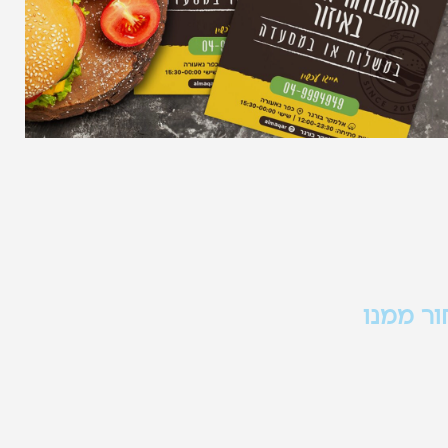
ר ממנו
יות ברור, קריא
ח להבין מהר מה