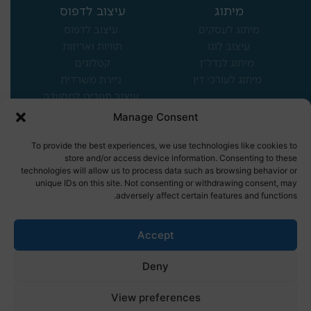
מיתוג
עיצוב לדפוס
מיתוג לעסקים
עיצוב לדפוס
עיצוב לוגו
תוויות ואריזות
מיתוג לנדל"ן
קטלוגים
מיתוג לעורכי דין
ניירת משרדית
עיצוב תפריט למסעדה
Manage Consent
מיקומים מרכזיים
To provide the best experiences, we use technologies like cookies to
משרד פרסום בצפון
store and/or access device information. Consenting to these
משרד פרסום בחיפה
technologies will allow us to process data such as browsing behavior or
unique IDs on this site. Not consenting or withdrawing consent, may
משרד פרסום בקריות
adversely affect certain features and functions.
משרד פרסום בנשר
נותנים שירות לעסקים בכל
Accept
הארץ
Deny
View preferences
הצהרת נגישות
|
תנאי שימוש
|
מדיניות פרטיות
| כל הזכויות שמורות