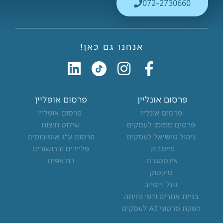
072-2730660
אנחנו גם כאן!
L
I
F
i
n
a
n
s
c
פרסום אונליין
פרסום אופליין
k
t
e
פרסום אונליין
פרסום אופליין
e
a
b
פרסום ממומן לעסקים
שילוט חוצות
d
g
o
ניהול סושיאל לעסקים
פרסום ע"ג אוטובוסים
פייסבוק
פליירים וברושורים
i
r
o
אינסטגרם
רולאפים
n
a
k
טיקטוק
m
-
גוגל ויוטיוב
f
בניית אתרים ודפי נחיתה
הפקת סרטוני AI לעסקים