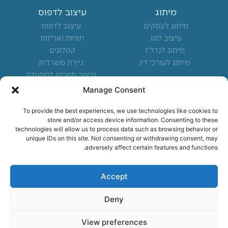
מיתוג
עיצוב לדפוס
מיתוג לעסקים
עיצוב לדפוס
עיצוב לוגו
תוויות ואריזות
מיתוג לנדל"ן
קטלוגים
מיתוג לעורכי דין
ניירת משרדית
עיצוב תפריט למסעדה
Manage Consent
מיקומים מרכזיים
To provide the best experiences, we use technologies like cookies to
משרד פרסום בצפון
store and/or access device information. Consenting to these
משרד פרסום בחיפה
technologies will allow us to process data such as browsing behavior or
unique IDs on this site. Not consenting or withdrawing consent, may
משרד פרסום בקריות
adversely affect certain features and functions.
משרד פרסום בנשר
נותנים שירות לעסקים בכל
Accept
הארץ
Deny
View preferences
הצהרת נגישות
|
תנאי שימוש
|
מדיניות פרטיות
| כל הזכויות שמורות ®