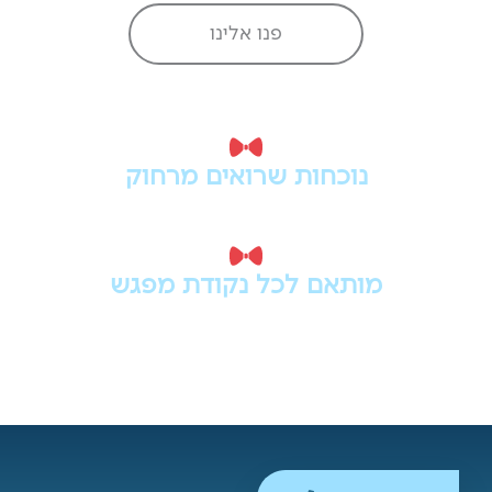
פנו אלינו
נוכחות שרואים מרחוק
רולאפ טוב צריך למשוך תשומת לב גם ממרחק, עם
מסר חד, עיצוב ברור ונראות מקצועית.
מותאם לכל נקודת מפגש
אירועים, תערוכות, כנסים, משרדים או נקודות
מכירה - רולאפ נכון מציג את העסק בצורה מהירה
וזכירה.