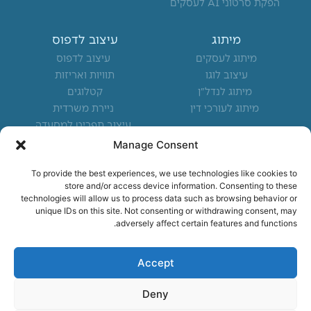
f
בניית אתרים ודפי נחיתה
הפקת סרטוני AI לעסקים
מיתוג
עיצוב לדפוס
מיתוג לעסקים
עיצוב לדפוס
עיצוב לוגו
תוויות ואריזות
מיתוג לנדל"ן
קטלוגים
מיתוג לעורכי דין
ניירת משרדית
עיצוב תפריט למסעדה
Manage Consent
To provide the best experiences, we use technologies like cookies to
מיקומים מרכזיים
store and/or access device information. Consenting to these
משרד פרסום בצפון
technologies will allow us to process data such as browsing behavior or
unique IDs on this site. Not consenting or withdrawing consent, may
משרד פרסום בחיפה
adversely affect certain features and functions.
משרד פרסום בקריות
משרד פרסום בנשר
Accept
נותנים שירות לעסקים בכל
הארץ
Deny