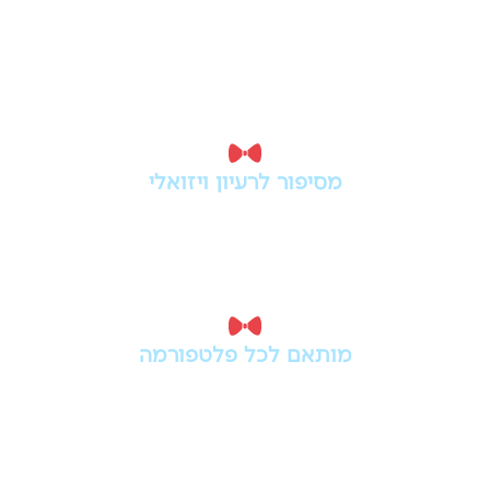
תוכן שעוצר את הגלילה
סרטון טוב צריך למשוך תשומת לב מהר,
להעביר מסר ברור ולגרום לקהל להישאר
עוד רגע.
מסיפור לרעיון ויזואלי
אנחנו מחברים בין קופי, קריאייטיב, צילום,
עריכה או כלי AI כדי להפוך מסר שיווקי
לסרטון שעובד.
מותאם לכל פלטפורמה
רילס, סטוריז, טיקטוק, יוטיוב או קמפיין
ממומן - לכל ערוץ יש קצב, פורמט ושפה
משלו.