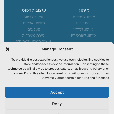
מיתוג
עיצוב לדפוס
מיתוג לעסקים
עיצוב לדפוס
עיצוב לוגו
תוויות ואריזות
מיתוג לנדל"ן
קטלוגים
מיתוג לעורכי דין
ניירת משרדית
עיצוב תפריט למסעדה
Manage Consent
מיקומים מרכזיים
To provide the best experiences, we use technologies like cookies to
משרד פרסום בצפון
store and/or access device information. Consenting to these
משרד פרסום בחיפה
technologies will allow us to process data such as browsing behavior or
unique IDs on this site. Not consenting or withdrawing consent, may
משרד פרסום בקריות
adversely affect certain features and functions.
משרד פרסום בנשר
נותנים שירות לעסקים בכל
Accept
הארץ
Deny