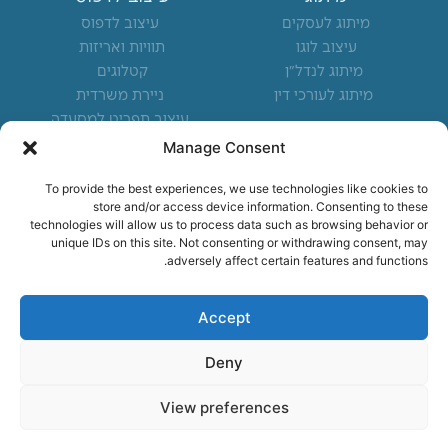
מיתוג לעסקים
עיצוב לדפוס
עיצוב לוגו
תוויות ואריזות
מיתוג לנדל"ן
קטלוגים
מיתוג לעורכי דין
ניירת משרדית
עיצוב תפריט למסעדה
Manage Consent
מיקומים מרכזיים
To provide the best experiences, we use technologies like cookies to
משרד פרסום בצפון
store and/or access device information. Consenting to these
משרד פרסום בחיפה
technologies will allow us to process data such as browsing behavior or
unique IDs on this site. Not consenting or withdrawing consent, may
משרד פרסום בקריות
adversely affect certain features and functions.
משרד פרסום בנשר
נותנים שירות לעסקים בכל
Accept
הארץ
Deny
View preferences
הצהרת נגישות
|
תנאי שימוש
|
מדיניות פרטיות
| כל הזכויות שמורות ®
מיסטר דיגיטל 2025