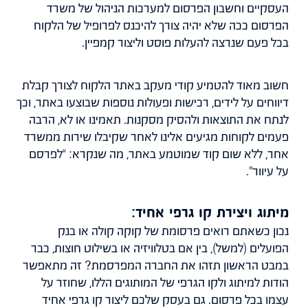
העסקיים וחשבון הפרסום למערכות הניהול של משרד
הפרסום ככה שלא יהיה צורך להיכנס לפרופיל של הלקוח
בכל פעם שנרצה להעלות פוסט וליצור קמפיין.
חשוב מאוד להטמיע קודי מעקב באתר הלקוח לצורך קבלת
דיווחים על לידים, רכישות ופעולות נוספות שבוצעו באתר, וכך
לנתח את התוצאות ולהסיק מסקנות. תאמינו או לא, הרבה
פעמים לקוחות מגיעים אלינו לאחר שקיבלו שירות ממשרד
אחר, ללא שום קוד שמוטמע באתר, מה שנקרא: “לפרסם
על עיוור”.
מיתוג ויצירת קו גרפי אחיד:
נכון כשאתם רואים פרסומת של קוקה קולה או בנק
הפועלים (למשל), בין אם בטלוויזיה או בשילוט חוצות, כבר
במבט הראשון תזהו את החברה המפרסמת? זה מתאפשר
הודות למיתוג ולקו הגרפי של המותוגים הללו, שחוזר על
עצמו בכל פרסום. גם בעסק שלכם ליצור קו גרפי אחיד