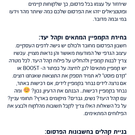
שיחזור על עצמו בכל פרסום, כך שלקוחות קיימים
ופוטנציאלים יזהו את הפרסום שלכם כמה שיותר מהר וידעו
במי ובמה מדובר.
בח
ירת הקמפיין המתאים וקהל יעד:
חשבון הפרסום מחובר ולכולם יש גישה לדפים העסקיים.
עיצוב הגרפי של המודעות מאושר והן נראות מצויין. עכשיו
צריך לבנות קמפיין ולהחליט על פילוח קהל היעד. לכל מטרה
יש קמפיין מתאים! לכן, לחיצה על כפתור ה- BOOST או
“קדם פוסט” לא תמיד תספק את התוצאות שאנחנו רוצים.
אם נרצה לידים נבחר בקמפיין לידים, אם רכישות באתר,
נבחר בקמפיין רכישות.. הבנתם את הרעיון, נכון?
ומה
עם קהל היעד? נשים, גברים? מיקומים בארץ? תחומי עניין?
על כל השאלות האלו צריך לקבל תשובות מהלקוח ולבצע את
הפילוחים המתאימים.
בניית קהלים בחשבונות הפרסום: