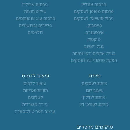
k
t
e
פרסום אונליין
פרסום אופליין
e
a
b
פרסום ממומן לעסקים
שילוט חוצות
d
g
o
ניהול סושיאל לעסקים
פרסום ע"ג אוטובוסים
פייסבוק
פליירים וברושורים
i
r
o
אינסטגרם
רולאפים
n
a
k
טיקטוק
m
-
גוגל ויוטיוב
f
בניית אתרים ודפי נחיתה
הפקת סרטוני AI לעסקים
מיתוג
עיצוב לדפוס
מיתוג לעסקים
עיצוב לדפוס
עיצוב לוגו
תוויות ואריזות
מיתוג לנדל"ן
קטלוגים
מיתוג לעורכי דין
ניירת משרדית
עיצוב תפריט למסעדה
Manage Consent
מיקומים מרכזיים