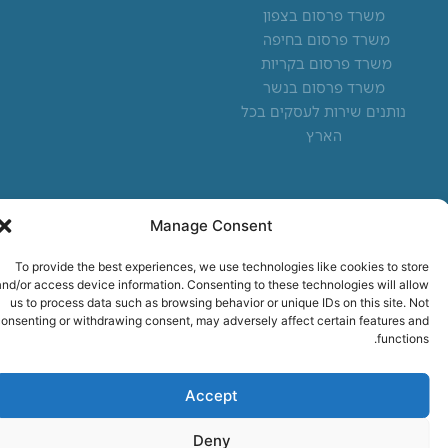
To provide the best experiences, we use technologies like cookies to
משרד פרסום בצפון
store and/or access device information. Consenting to these
משרד פרסום בחיפה
technologies will allow us to process data such as browsing behavior or
unique IDs on this site. Not consenting or withdrawing consent, may
משרד פרסום בקריות
adversely affect certain features and functions.
משרד פרסום בנשר
נותנים שירות לעסקים בכל
Accept
הארץ
Deny
View preferences
הצהרת נגישות
|
תנאי שימוש
|
מדיניות פרטיות
| כל הזכויות שמורות
® מיסטר דיגיטל 2025
מדיניות פרטיות