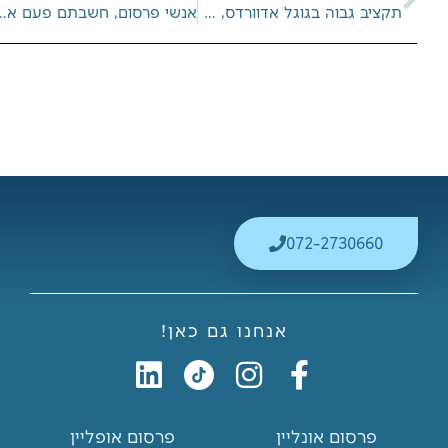
תקציב גבוה בגוגל אדוורדס, הוא לא בהכרח מתכון מנצח לאליפות
אנשי פרסום, חשבתם פעם איך 
072-2730660
אנחנו גם כאן!
L
I
F
i
n
a
n
s
c
פרסום אונליין
פרסום אופליין