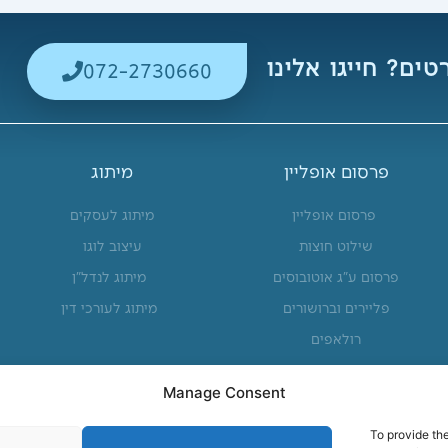
ים? חייגו אלינו
072-2730660
פרסום אופליין
מיתוג
פרסום אופליין
מיתוג לעסקים
שילוט חוצות
עיצוב לוגו
פרסום ע"ג אוטובוסים
מיתוג לנדל"ן
פליירים וברושורים
מיתוג לעורכי דין
רולאפים
Manage Consent
To provide th