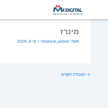
ילוג
לתוכן
תוכן
מינרז
מאת
'misterdi_admin'
/
יוני 4, 2026
→
העבודה הקודם