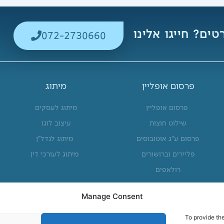
ים? חייגו אלינו
072-2730660
פרסום אופליין
מיתוג
פרסום אופליין
מיתוג לעסקים
שילוט חוצות
עיצוב לוגו
פרסום ע"ג אוטובוסים
מיתוג לנדל"ן
פליירים וברושורים
מיתוג לעורכי דין
רולאפים
Manage Consent
To provide th